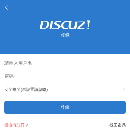
登錄
安全提問(未設置請忽略)
登錄
還沒有註冊？
找回密碼