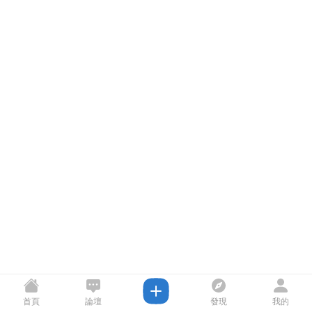
首頁
論壇
發現
我的