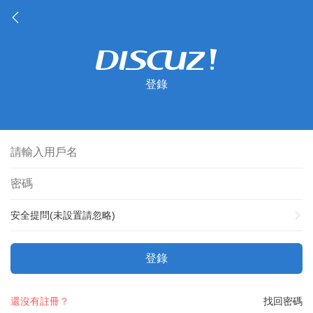
登錄
安全提問(未設置請忽略)
登錄
還沒有註冊？
找回密碼