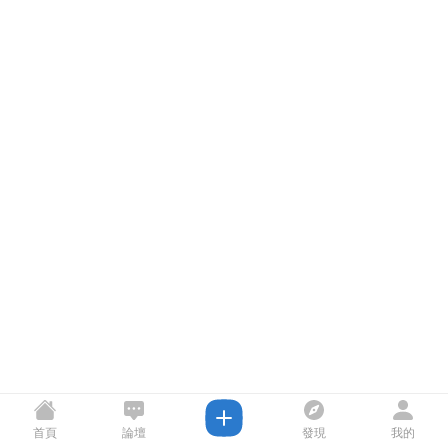
首頁
論壇
發現
我的