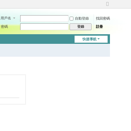
切
換
用戶名
自動登錄
找回密碼
到
寬
密碼
註冊
登錄
版
快捷導航