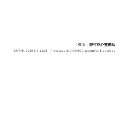
手機版
|
靜竹林心靈網站
GMT+8, 2026-8-6 13:38
, Processed in 0.084890 second(s), 8 queries .