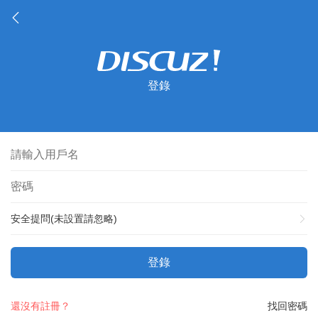
登錄
安全提問(未設置請忽略)
登錄
還沒有註冊？
找回密碼