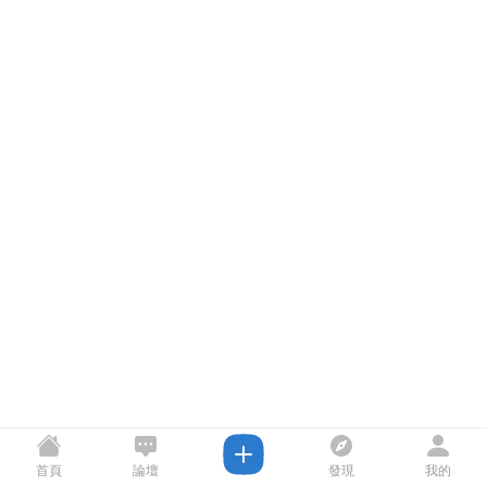
首頁
論壇
發現
我的