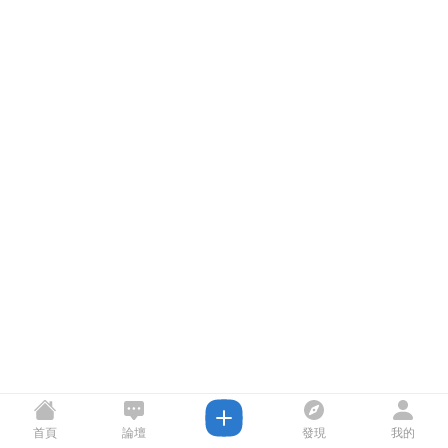
首頁
論壇
發現
我的