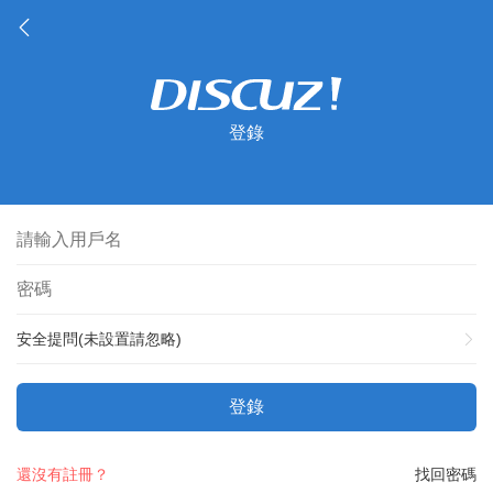
登錄
安全提問(未設置請忽略)
登錄
還沒有註冊？
找回密碼