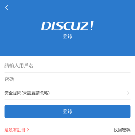
登錄
安全提問(未設置請忽略)
登錄
還沒有註冊？
找回密碼