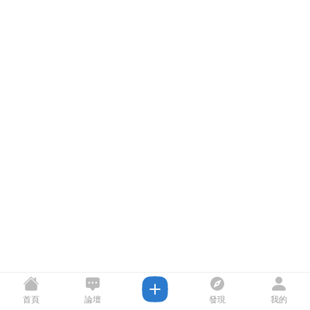
首頁
論壇
發現
我的