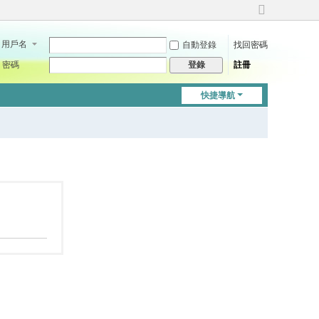
切
換
用戶名
自動登錄
找回密碼
到
寬
密碼
註冊
登錄
版
快捷導航