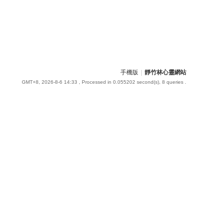
手機版
|
靜竹林心靈網站
GMT+8, 2026-8-6 14:33
, Processed in 0.055202 second(s), 8 queries .