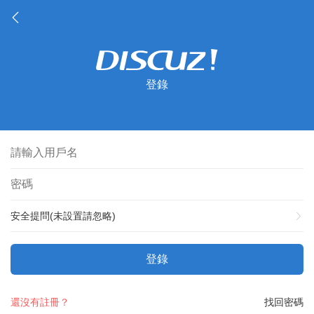
登錄
安全提問(未設置請忽略)
登錄
還沒有註冊？
找回密碼