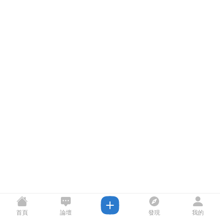
首頁
論壇
發現
我的