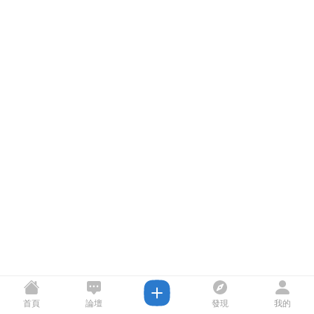
首頁
論壇
發現
我的