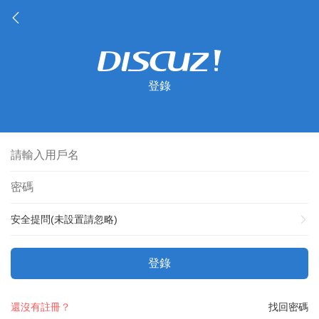
登錄
安全提問(未設置請忽略)
登錄
還沒有註冊？
找回密碼