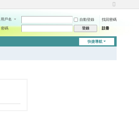
切
換
用戶名
自動登錄
找回密碼
到
寬
密碼
註冊
登錄
版
快捷導航