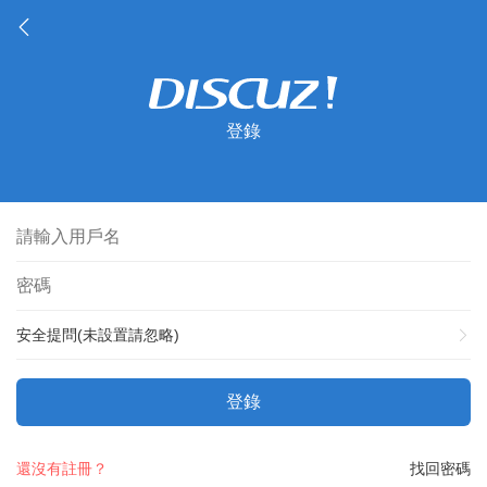
登錄
安全提問(未設置請忽略)
登錄
還沒有註冊？
找回密碼