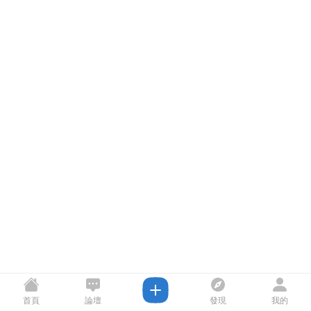
首頁
論壇
發現
我的