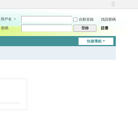
切
換
用戶名
自動登錄
找回密碼
到
寬
密碼
註冊
登錄
版
快捷導航