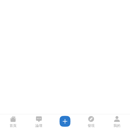
首頁
論壇
發現
我的