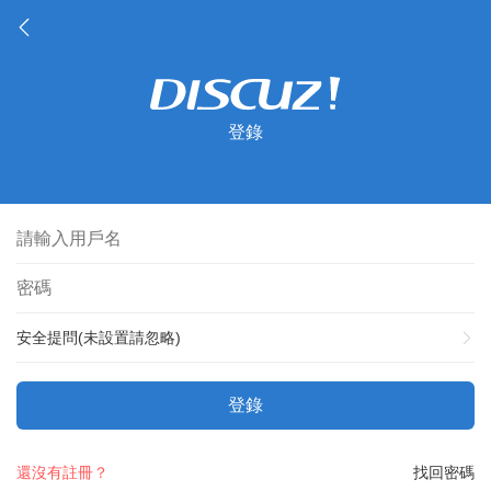
登錄
安全提問(未設置請忽略)
登錄
還沒有註冊？
找回密碼