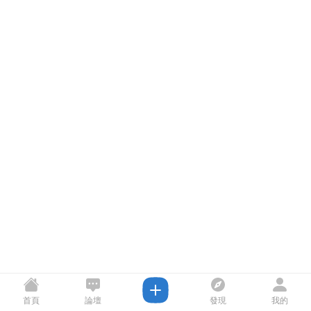
首頁
論壇
發現
我的