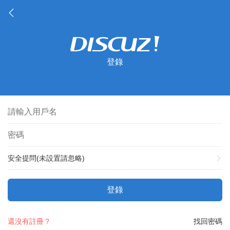
登錄
安全提問(未設置請忽略)
登錄
還沒有註冊？
找回密碼