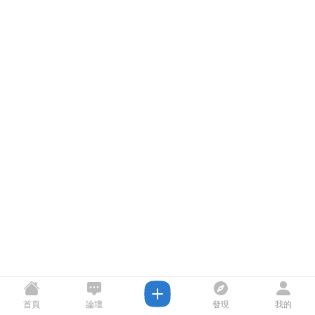
首頁
論壇
發現
我的