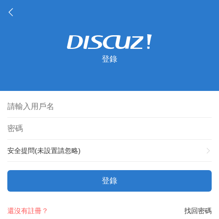
登錄
安全提問(未設置請忽略)
登錄
還沒有註冊？
找回密碼