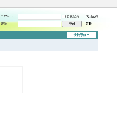
切
換
用戶名
自動登錄
找回密碼
到
寬
密碼
註冊
登錄
版
快捷導航