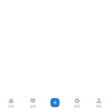
首頁
論壇
發現
我的