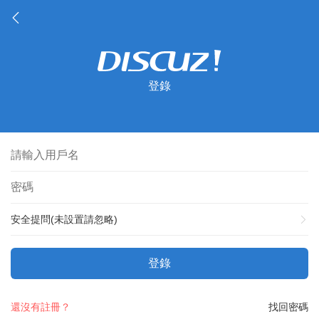
登錄
安全提問(未設置請忽略)
登錄
還沒有註冊？
找回密碼