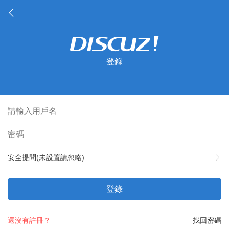
登錄
安全提問(未設置請忽略)
登錄
還沒有註冊？
找回密碼