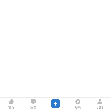
首頁
論壇
發現
我的