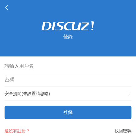
登錄
安全提問(未設置請忽略)
登錄
還沒有註冊？
找回密碼