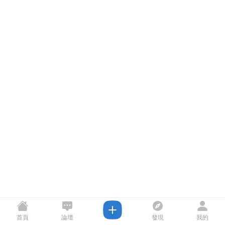
首頁
論壇
發現
我的