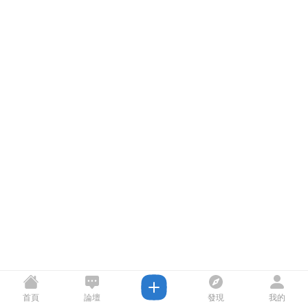
首頁
論壇
發現
我的