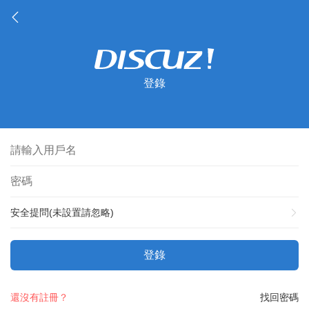
登錄
安全提問(未設置請忽略)
登錄
還沒有註冊？
找回密碼