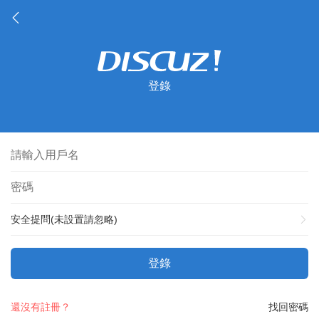
登錄
安全提問(未設置請忽略)
登錄
還沒有註冊？
找回密碼