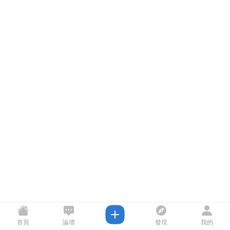
首頁
論壇
發現
我的