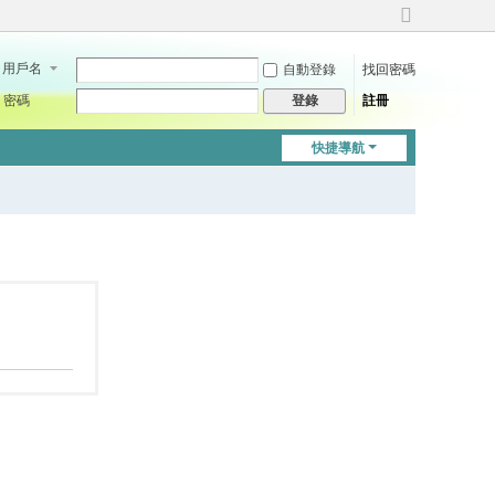
切
換
用戶名
自動登錄
找回密碼
到
寬
密碼
註冊
登錄
版
快捷導航