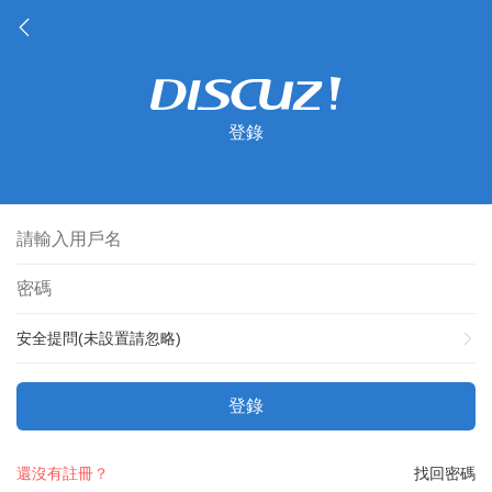
登錄
安全提問(未設置請忽略)
登錄
還沒有註冊？
找回密碼