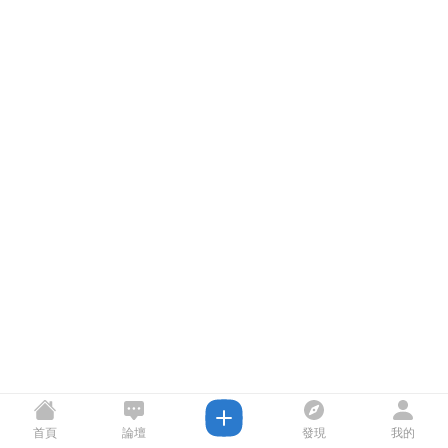
首頁
論壇
發現
我的