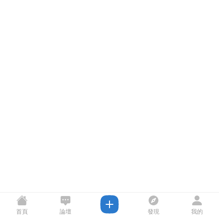
首頁
論壇
發現
我的