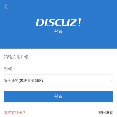
登錄
安全提問(未設置請忽略)
登錄
還沒有註冊？
找回密碼