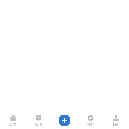
首頁
論壇
發現
我的