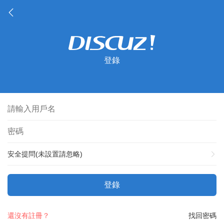
登錄
安全提問(未設置請忽略)
登錄
還沒有註冊？
找回密碼