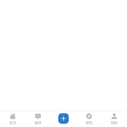
首頁
論壇
發現
我的