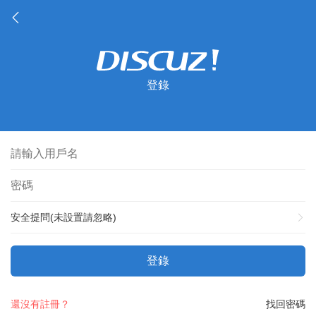
登錄
安全提問(未設置請忽略)
登錄
還沒有註冊？
找回密碼