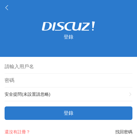
登錄
安全提問(未設置請忽略)
登錄
還沒有註冊？
找回密碼