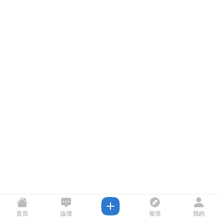
首頁
論壇
發現
我的