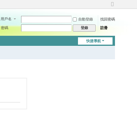
切
換
用戶名
自動登錄
找回密碼
到
寬
密碼
註冊
登錄
版
快捷導航