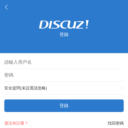
登錄
安全提問(未設置請忽略)
登錄
還沒有註冊？
找回密碼