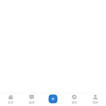
首頁
論壇
發現
我的