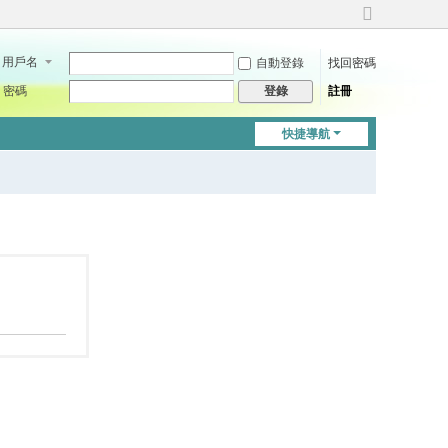
切
換
用戶名
自動登錄
找回密碼
到
寬
密碼
註冊
登錄
版
快捷導航