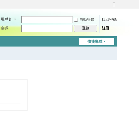
切
換
用戶名
自動登錄
找回密碼
到
寬
密碼
註冊
登錄
版
快捷導航