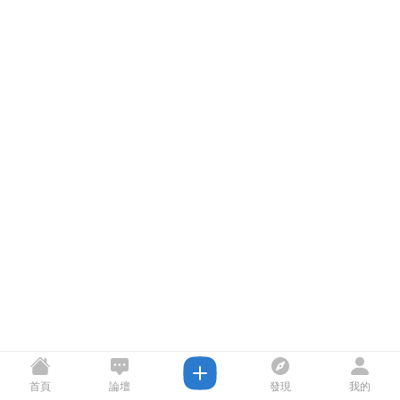
首頁
論壇
發現
我的