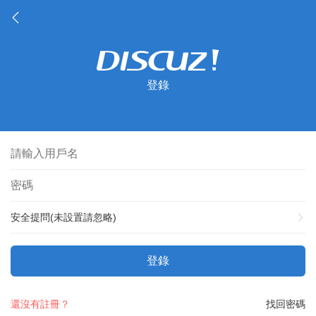
登錄
安全提問(未設置請忽略)
登錄
還沒有註冊？
找回密碼