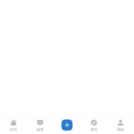
首頁
論壇
發現
我的