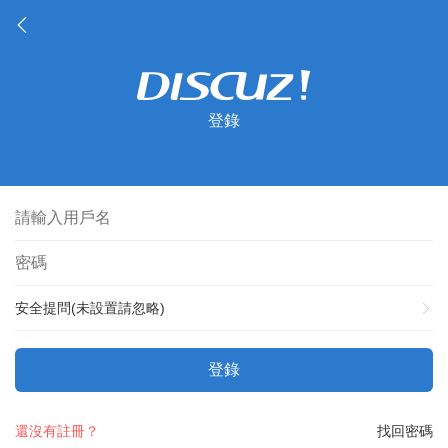
登錄
安全提問(未設置請忽略)
登錄
還沒有註冊？
找回密碼