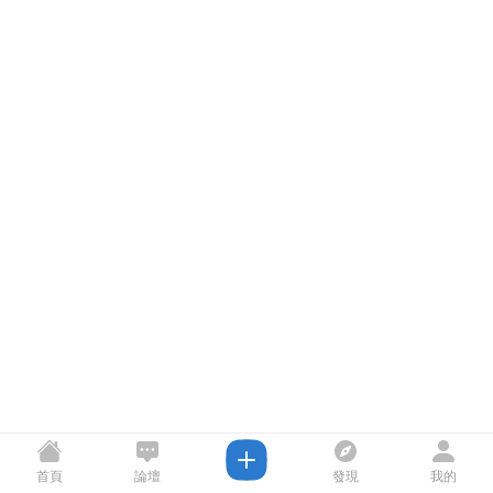
首頁
論壇
發現
我的