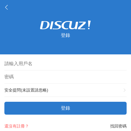
登錄
安全提問(未設置請忽略)
登錄
還沒有註冊？
找回密碼