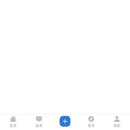
首頁
論壇
發現
我的