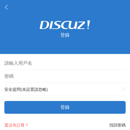
登錄
安全提問(未設置請忽略)
登錄
還沒有註冊？
找回密碼