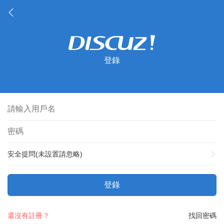
登錄
安全提問(未設置請忽略)
登錄
還沒有註冊？
找回密碼