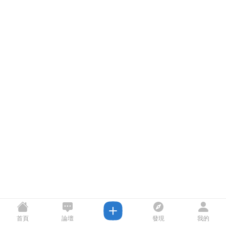
首頁
論壇
發現
我的