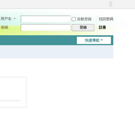
切
換
用戶名
自動登錄
找回密碼
到
寬
密碼
註冊
登錄
版
快捷導航