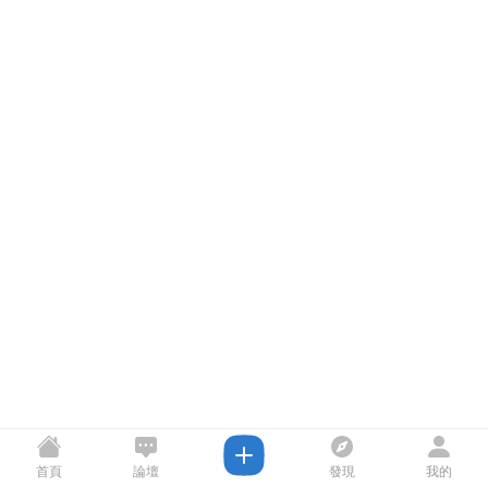
首頁
論壇
發現
我的