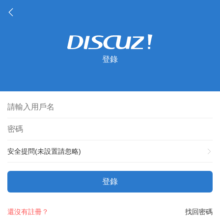
登錄
安全提問(未設置請忽略)
登錄
還沒有註冊？
找回密碼