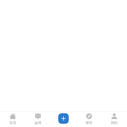
首頁
論壇
發現
我的