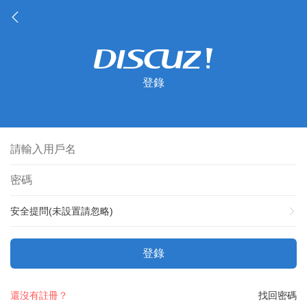
登錄
安全提問(未設置請忽略)
登錄
還沒有註冊？
找回密碼