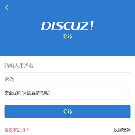
登錄
安全提問(未設置請忽略)
登錄
還沒有註冊？
找回密碼