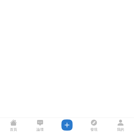
首頁
論壇
發現
我的