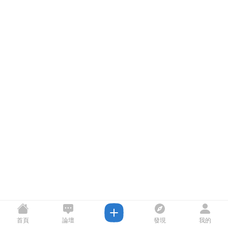
首頁
論壇
發現
我的