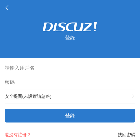
登錄
安全提問(未設置請忽略)
登錄
還沒有註冊？
找回密碼