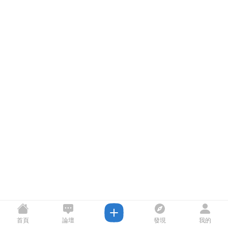
首頁
論壇
發現
我的