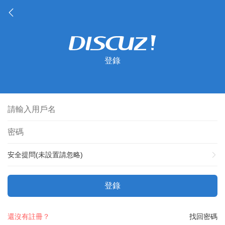
登錄
安全提問(未設置請忽略)
登錄
還沒有註冊？
找回密碼