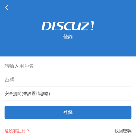
登錄
安全提問(未設置請忽略)
登錄
還沒有註冊？
找回密碼