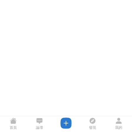
首頁
論壇
發現
我的