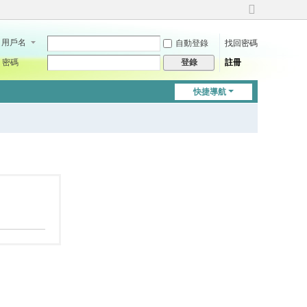
切
換
用戶名
自動登錄
找回密碼
到
寬
密碼
註冊
登錄
版
快捷導航