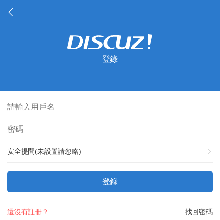
登錄
安全提問(未設置請忽略)
登錄
還沒有註冊？
找回密碼