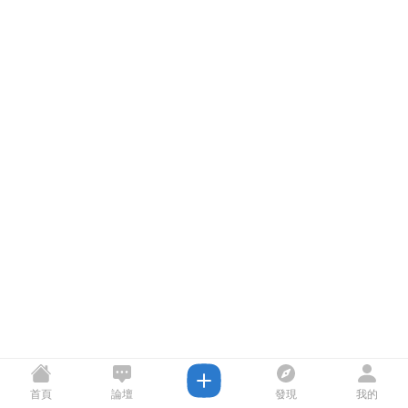
首頁
論壇
發現
我的