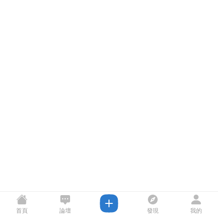
首頁
論壇
發現
我的