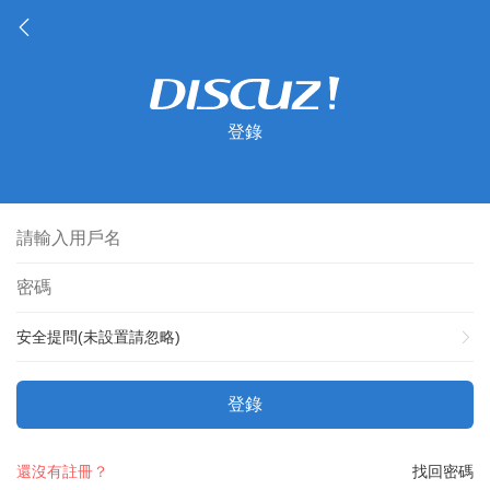
登錄
安全提問(未設置請忽略)
登錄
還沒有註冊？
找回密碼