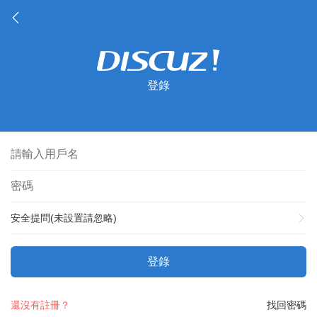
登錄
安全提問(未設置請忽略)
登錄
還沒有註冊？
找回密碼