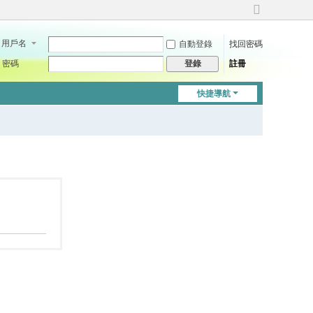
切
換
用戶名
自動登錄
找回密碼
到
寬
密碼
註冊
登錄
版
快捷導航