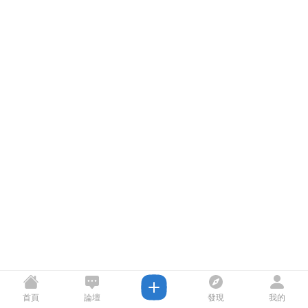
首頁
論壇
發現
我的