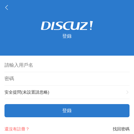
登錄
安全提問(未設置請忽略)
登錄
還沒有註冊？
找回密碼