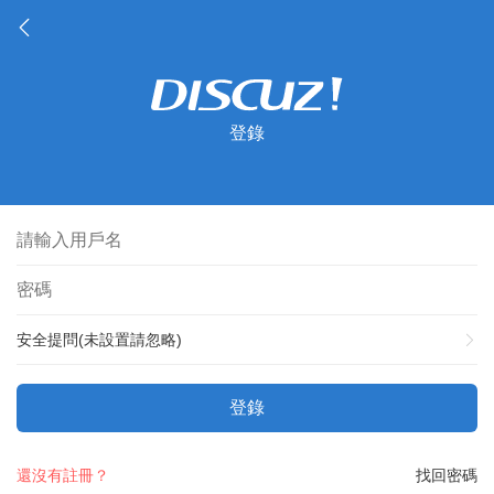
登錄
安全提問(未設置請忽略)
登錄
還沒有註冊？
找回密碼